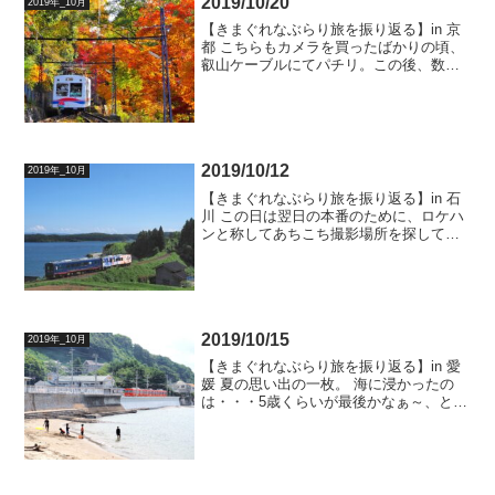
2019/10/20
2019年_10月
【きまぐれなぶらり旅を振り返る】in 京
都 こちらもカメラを買ったばかりの頃、
叡山ケーブルにてパチリ。この後、数年
間紅葉を撮影しましたが、この時が一番
キレイだったなぁ～2019/10/20 7:00
2019/10/12
2019年_10月
【きまぐれなぶらり旅を振り返る】in 石
川 この日は翌日の本番のために、ロケハ
ンと称してあちこち撮影場所を探しては
試しパチリを繰り返しておりました。ラ
イターMにしては珍しいくらいのスカッ
と爽やか青空。 ですが～、翌日はドシャ
降りで撮影中止と...
2019/10/15
2019年_10月
【きまぐれなぶらり旅を振り返る】in 愛
媛 夏の思い出の一枚。 海に浸かったの
は・・・5歳くらいが最後かなぁ～、と
遥か遠い昔を思い出すのに苦労するライ
ターMなのでありました。2019/10/15
7:00