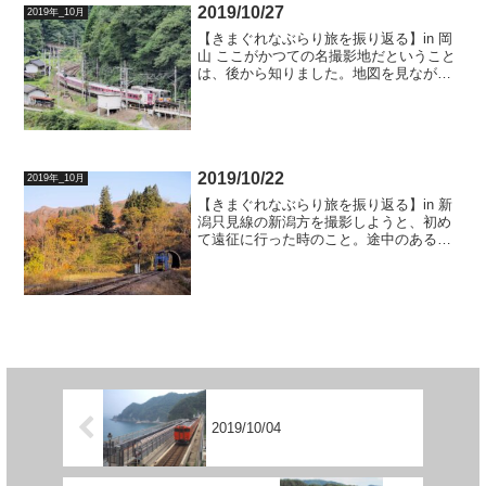
2019/10/27
2019年_10月
【きまぐれなぶらり旅を振り返る】in 岡
山 ここがかつての名撮影地だということ
は、後から知りました。地図を見ながら
ここに到着し、しばし撮影しておりまし
たが、とにかく静かな場所でした。写真
は気動車の到着を待って、出発したやく
も号です。2019...
2019/10/22
2019年_10月
【きまぐれなぶらり旅を振り返る】in 新
潟只見線の新潟方を撮影しようと、初め
て遠征に行った時のこと。途中のある駅
を過ぎたところで変わったマシンに遭
遇。除雪マシンが冬に備えて、試験運用
中だったようです。後で調べたところ、
一見すると車両に見える...
2019/10/04