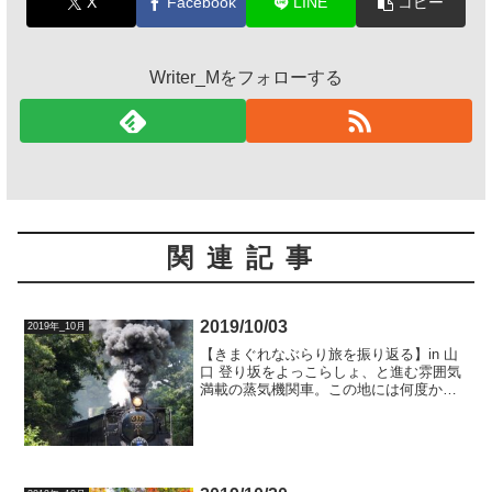
X
Facebook
LINE
コピー
Writer_Mをフォローする
関連記事
2019/10/03
2019年_10月
【きまぐれなぶらり旅を振り返る】in 山
口 登り坂をよっこらしょ、と進む雰囲気
満載の蒸気機関車。この地には何度か訪
れておりますが、なんと！ここだけは毎
回晴れ！ 天気予報を裏切ることなく、キ
レイな青空が見えました。爆煙の奥です
が。。。2019...